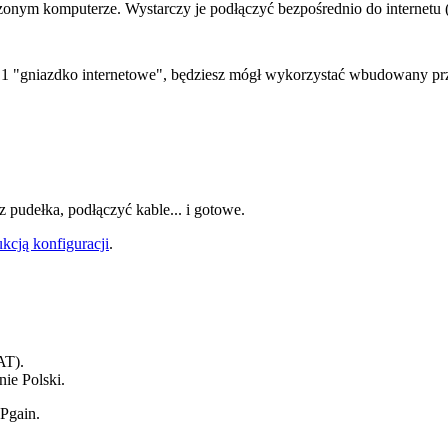
onym komputerze. Wystarczy je podłączyć bezpośrednio do internetu (t
ylko 1 "gniazdko internetowe", będziesz mógł wykorzystać wbudowany p
 pudełka, podłączyć kable... i gotowe.
ukcją konfiguracji
.
AT).
nie Polski.
Pgain.