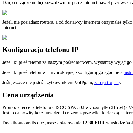
Dzięki urządzeniu będziesz dzwonić przez internet nawet przy wyłącz
Jeżeli nie posiadasz routera, a od dostawcy internetu otrzymałeś t
internetu.
Konfiguracja telefonu IP
Jeżeli kupiłeś telefon za naszym pośrednictwem, wystarczy wyjąć go z
Jeżeli kupiłeś telefon w innym sklepie, skonfiguruj go zgodnie z
instr
Jeśli jeszcze nie jesteś użytkownikiem VoIPgain,
zarejestruj się
.
Cena urządzenia
Promocyjna cena telefonu CISCO SPA 303 wynosi tylko
315 zł
(z V
Jest to całkowity koszt urządzenia razem z przesyłką kurierską na tere
Dodatkowo gratis otrzymasz doładowanie
12,30 EUR
w usłudze VoI