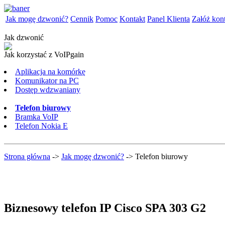
Jak mogę dzwonić?
Cennik
Pomoc
Kontakt
Panel Klienta
Załóż kon
Jak dzwonić
Jak korzystać z VoIPgain
Aplikacja na komórkę
Komunikator na PC
Dostęp wdzwaniany
Telefon biurowy
Bramka VoIP
Telefon Nokia E
Strona główna
->
Jak mogę dzwonić?
-> Telefon biurowy
Biznesowy telefon IP Cisco SPA 303 G2